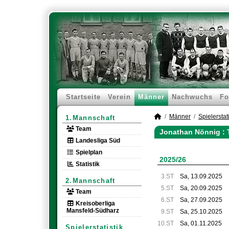
Startseite
Verein
Männer
Nachwuchs
Fo
Männer
Spielerstati
1.Mannschaft
Team
Jonathan Nönnig : 
Landesliga Süd
Spielplan
2025/26
Statistik
3.ST
Sa, 13.09.2025
2.Mannschaft
5.ST
Sa, 20.09.2025
Team
6.ST
Sa, 27.09.2025
Kreisoberliga
Mansfeld-Südharz
9.ST
Sa, 25.10.2025
10.ST
Sa, 01.11.2025
Spielerstatistik