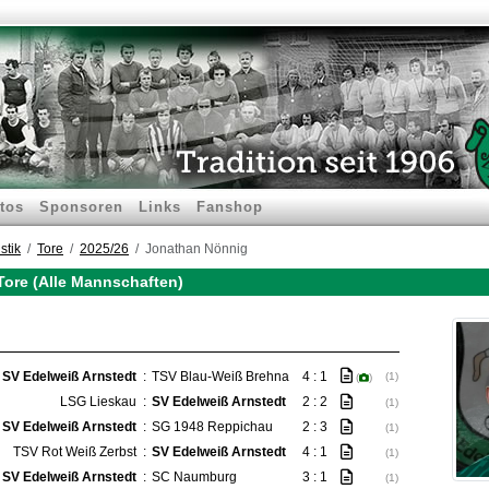
tos
Sponsoren
Links
Fanshop
stik
Tore
2025/26
Jonathan Nönnig
Tore (Alle Mannschaften)
SV Edelweiß Arnstedt
:
TSV Blau-Weiß Brehna
4 : 1
(1)
(
)
LSG Lieskau
:
SV Edelweiß Arnstedt
2 : 2
(1)
SV Edelweiß Arnstedt
:
SG 1948 Reppichau
2 : 3
(1)
TSV Rot Weiß Zerbst
:
SV Edelweiß Arnstedt
4 : 1
(1)
SV Edelweiß Arnstedt
:
SC Naumburg
3 : 1
(1)