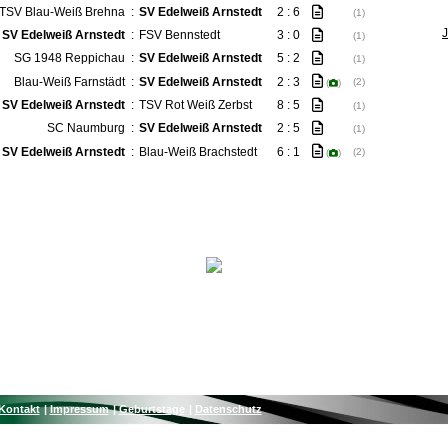
TSV Blau-Weiß Brehna
:
SV Edelweiß Arnstedt
2 : 6
(1)
SV Edelweiß Arnstedt
:
FSV Bennstedt
3 : 0
(1)
SG 1948 Reppichau
:
SV Edelweiß Arnstedt
5 : 2
(1)
Blau-Weiß Farnstädt
:
SV Edelweiß Arnstedt
2 : 3
(2)
(
)
SV Edelweiß Arnstedt
:
TSV Rot Weiß Zerbst
8 : 5
(1)
SC Naumburg
:
SV Edelweiß Arnstedt
2 : 5
(1)
SV Edelweiß Arnstedt
:
Blau-Weiß Brachstedt
6 : 1
(2)
(
)
Kontakt
Impressum
Geburtstage
Datenschutz