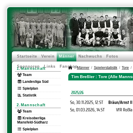
Startseite
Verein
Männer
Nachwuchs
Fotos
Sponsoren
Links
Fanshop
Männer
Spielerstatistik
Tore
1.Mannschaft
Team
Tim Breßler : Tore (Alle Manns
Landesliga Süd
Spielplan
2025/26
Statistik
So, 30.11.2025
, 12.ST
Bräun/Arnst II
2.Mannschaft
So, 01.03.2026
, 14.ST
VfR Roßla
Team
Kreisoberliga
Mansfeld-Südharz
Spielplan