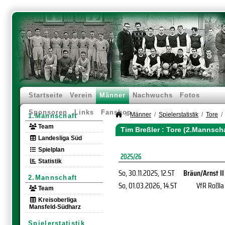
Startseite
Verein
Männer
Nachwuchs
Fotos
Sponsoren
Links
Fanshop
Männer
Spielerstatistik
Tore
1.Mannschaft
Team
Tim Breßler : Tore (2.Mannscha
Landesliga Süd
Spielplan
2025/26
Statistik
So, 30.11.2025
, 12.ST
Bräun/Arnst II
2.Mannschaft
So, 01.03.2026
, 14.ST
VfR Roßla
Team
Kreisoberliga
Mansfeld-Südharz
Spielerstatistik