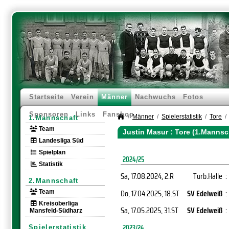
Startseite
Verein
Männer
Nachwuchs
Fotos
Sponsoren
Links
Fanshop
Männer
Spielerstatistik
Tore
1.Mannschaft
Team
Justin Masur : Tore (1.Mannsc
Landesliga Süd
Spielplan
2024/25
Statistik
Sa, 17.08.2024
, 2.R
Turb.Halle
:
2.Mannschaft
Do, 17.04.2025
, 18.ST
SV Edelweiß
:
Team
Kreisoberliga
Sa, 17.05.2025
, 31.ST
SV Edelweiß
:
Mansfeld-Südharz
2023/24
Spielerstatistik