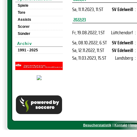
Spiele
Sa, 11.11.2023
, 11.ST
SV Edelweiß
:
Tore
2022/23
Assists
Scorer
Fr, 19.08.2022
, 1.ST
Lüttchendorf
:
Sünder
Sa, 08.10.2022
, 6.ST
SV Edelweiß
:
Archiv
Sa, 12.11.2022
, 11.ST
SV Edelweiß
:
1991 - 2025
Sa, 11.03.2023
, 15.ST
Landsberg
:
Besucherstatistik
Kontakt
Imp