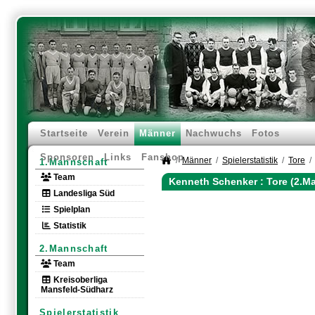
Startseite
Verein
Männer
Nachwuchs
Fotos
Sponsoren
Links
Fanshop
Männer
Spielerstatistik
Tore
1.Mannschaft
Team
Kenneth Schenker : Tore (2.M
Landesliga Süd
Spielplan
Statistik
2.Mannschaft
Team
Kreisoberliga
Mansfeld-Südharz
Spielerstatistik