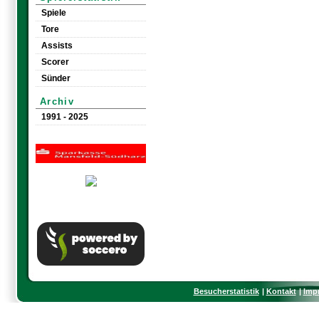
Spiele
Tore
Assists
Scorer
Sünder
Archiv
1991 - 2025
Besucherstatistik
Kontakt
Imp