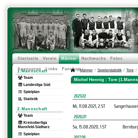
Startseite
Verein
Männer
Nachwuchs
Fotos
Sponsoren
Links
Fanshop
Männer
Spielerstatistik
Tore
1.Mannschaft
Team
Michel Hennig : Tore (1.Manns
Landesliga Süd
Spielplan
2021/22
Statistik
Mi, 11.08.2021
, 2.ST
Sangerhause
2.Mannschaft
Team
2020/21
Kreisoberliga
Sa, 15.08.2020
, 1.ST
Bernbur
Mansfeld-Südharz
Spielplan
2017/18