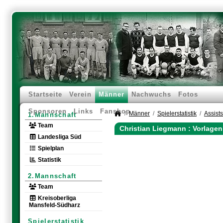
Startseite
Verein
Männer
Nachwuchs
Fotos
Sponsoren
Links
Fanshop
Männer
Spielerstatistik
Assists
1.Mannschaft
Team
Christian Liegmann : Vorlagen
Landesliga Süd
Spielplan
Statistik
2.Mannschaft
Team
Kreisoberliga
Mansfeld-Südharz
Spielerstatistik