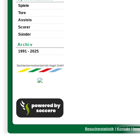
Spiele
Tore
Assists
Scorer
Sünder
Archiv
1991 - 2025
Besucherstatistik
Kontakt
Imp