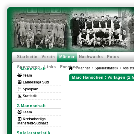
Startseite
Verein
Männer
Nachwuchs
Fotos
Sponsoren
Links
Fanshop
Männer
Spielerstatistik
Assists
1.Mannschaft
Team
Marc Hänschen : Vorlagen (2.
Landesliga Süd
Spielplan
Statistik
2.Mannschaft
Team
Kreisoberliga
Mansfeld-Südharz
Spielerstatistik