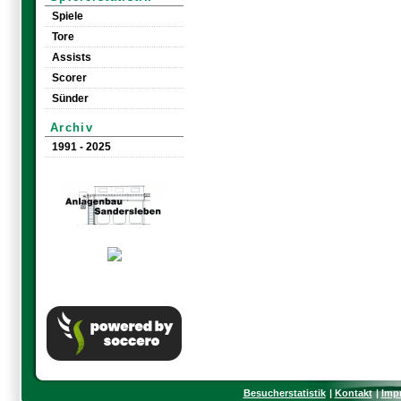
Spiele
Tore
Assists
Scorer
Sünder
Archiv
1991 - 2025
Besucherstatistik
Kontakt
Imp