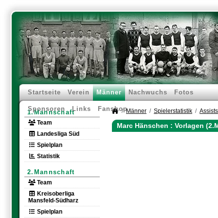
Startseite
Verein
Männer
Nachwuchs
Fotos
Sponsoren
Links
Fanshop
Männer
Spielerstatistik
Assists
1.Mannschaft
Team
Marc Hänschen : Vorlagen (2.
Landesliga Süd
Spielplan
Statistik
2.Mannschaft
Team
Kreisoberliga
Mansfeld-Südharz
Spielplan