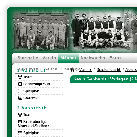
Startseite
Verein
Männer
Nachwuchs
Fotos
Sponsoren
Links
Fanshop
Männer
Spielerstatistik
Assists
1.Mannschaft
Team
Kevin Gebhardt : Vorlagen (2
Landesliga Süd
Spielplan
Statistik
2.Mannschaft
Team
Kreisoberliga
Mansfeld-Südharz
Spielplan