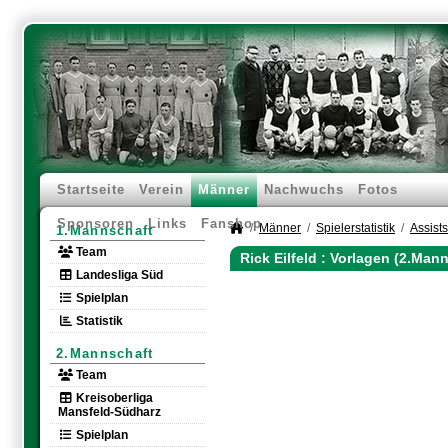
Startseite
Verein
Männer
Nachwuchs
Fotos
Sponsoren
Links
Fanshop
Männer
Spielerstatistik
Assists
1.Mannschaft
Team
Rick Eilfeld : Vorlagen (2.Man
Landesliga Süd
Spielplan
Statistik
2.Mannschaft
Team
Kreisoberliga
Mansfeld-Südharz
Spielplan