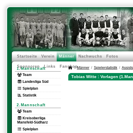
Startseite
Verein
Männer
Nachwuchs
Fotos
Sponsoren
Links
Fanshop
Männer
Spielerstatistik
Assists
1.Mannschaft
Team
Tobias Witte : Vorlagen (1.Ma
Landesliga Süd
Spielplan
Statistik
2.Mannschaft
Team
Kreisoberliga
Mansfeld-Südharz
Spielplan