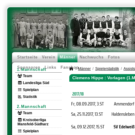
Startseite
Verein
Männer
Nachwuchs
Fotos
Sponsoren
Links
Fanshop
Männer
Spielerstatistik
Assists
1.Mannschaft
Team
Clemens Hippe : Vorlagen (1.
Landesliga Süd
Spielplan
2017/18
Statistik
Fr, 08.09.2017
, 3.ST
Ammendorf
2.Mannschaft
Sa, 25.11.2017
, 13.ST
Haldensleben
Team
Kreisoberliga
Mansfeld-Südharz
Sa, 09.12.2017
, 15.ST
SV Edelweiß
Spielplan