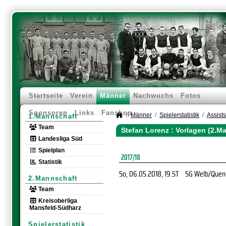
Startseite
Verein
Männer
Nachwuchs
Fotos
Sponsoren
Links
Fanshop
Männer
Spielerstatistik
Assists
1.Mannschaft
Team
Stefan Lorenz : Vorlagen (2.M
Landesliga Süd
Spielplan
2017/18
Statistik
So, 06.05.2018
, 19.ST
SG Welb/Quen
2.Mannschaft
Team
Kreisoberliga
Mansfeld-Südharz
Spielerstatistik