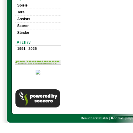
Spiele
Tore
Assists
Scorer
Sünder
Archiv
1991 - 2025
Besucherstatistik
Kontakt
Imp