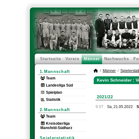
Startseite
Verein
Männer
Nachwuchs
Fo
Männer
Spielerstati
1.Mannschaft
Team
Kevin Schneider : V
Landesliga Süd
Spielplan
2021/22
Statistik
9.ST
Sa, 21.05.2022
S
2.Mannschaft
Team
Kreisoberliga
Mansfeld-Südharz
Spielerstatistik