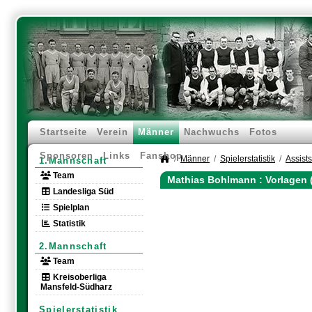
Startseite
Verein
Männer
Nachwuchs
Fotos
Sponsoren
Links
Fanshop
Männer
Spielerstatistik
Assists
1.Mannschaft
Team
Mathias Bohlmann : Vorlagen 
Landesliga Süd
Spielplan
Statistik
2.Mannschaft
Team
Kreisoberliga
Mansfeld-Südharz
Spielerstatistik