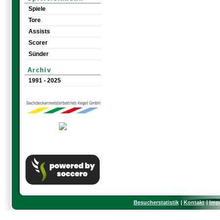
Spiele
Tore
Assists
Scorer
Sünder
Archiv
1991 - 2025
Besucherstatistik
Kontakt
Imp