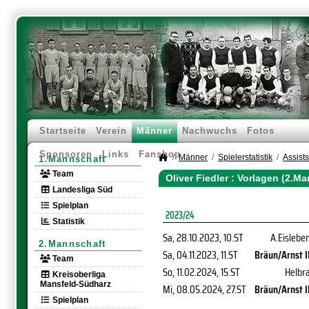
Startseite
Verein
Männer
Nachwuchs
Fotos
Sponsoren
Links
Fanshop
Männer
Spielerstatistik
Assists
1.Mannschaft
Team
Oliver Fiedler : Vorlagen (2.M
Landesliga Süd
Spielplan
2023/24
Statistik
Sa, 28.10.2023
, 10.ST
A.Eislebe
2.Mannschaft
Sa, 04.11.2023
, 11.ST
Bräun/Arnst I
Team
So, 11.02.2024
, 15.ST
Helbr
Kreisoberliga
Mansfeld-Südharz
Mi, 08.05.2024
, 27.ST
Bräun/Arnst I
Spielplan