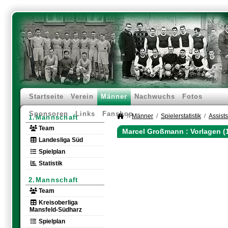
Startseite
Verein
Männer
Nachwuchs
Fotos
Sponsoren
Links
Fanshop
Männer
Spielerstatistik
Assists
1.Mannschaft
Team
Marcel Großmann : Vorlagen (
Landesliga Süd
Spielplan
Statistik
2.Mannschaft
Team
Kreisoberliga
Mansfeld-Südharz
Spielplan