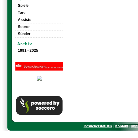
Spiele
Tore
Assists
Scorer
Sünder
Archiv
1991 - 2025
Besucherstatistik
Kontakt
Imp