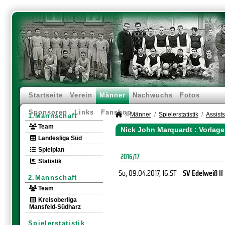
Startseite
Verein
Männer
Nachwuchs
Fotos
Sponsoren
Links
Fanshop
Männer
Spielerstatistik
Assists
1.Mannschaft
Team
Nick John Marquardt : Vorlag
Landesliga Süd
Spielplan
2016/17
Statistik
So, 09.04.2017
, 16.ST
SV Edelweiß II
2.Mannschaft
Team
Kreisoberliga
Mansfeld-Südharz
Spielerstatistik