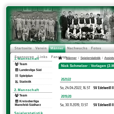
Startseite
Verein
Männer
Nachwuchs
Fotos
Sponsoren
Links
Fanshop
Männer
Spielerstatistik
Assists
1.Mannschaft
Team
Nick Schmelzer : Vorlagen (2.
Landesliga Süd
Spielplan
2021/22
Statistik
So, 24.04.2022
, 16.ST
SV Edelweiß II
2.Mannschaft
Team
2019/20
Kreisoberliga
Sa, 30.11.2019
, 13.ST
SV Edelweiß II
Mansfeld-Südharz
Spielerstatistik