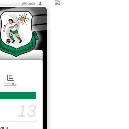
WM 2026
Statistik
13
.2013