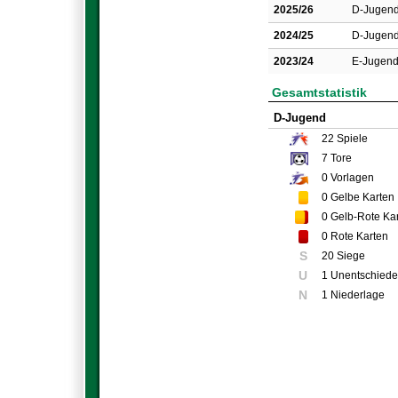
2025/26
D-Jugen
2024/25
D-Jugen
2023/24
E-Jugen
Gesamtstatistik
D-Jugend
22
Spiele
7
Tore
0
Vorlagen
0
Gelbe Karten
0
Gelb-Rote Ka
0
Rote Karten
S
20 Siege
U
1 Unentschied
N
1 Niederlage