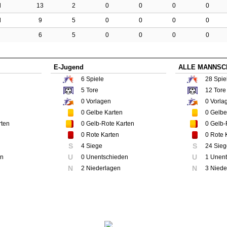
d
13
2
0
0
0
0
d
9
5
0
0
0
0
d
6
5
0
0
0
0
E-Jugend
ALLE MANNSC
6
Spiele
28
Spie
5
Tore
12
Tore
0
Vorlagen
0
Vorla
0
Gelbe Karten
0
Gelbe
rten
0
Gelb-Rote Karten
0
Gelb-
0
Rote Karten
0
Rote 
S
S
4 Siege
24 Sieg
U
U
en
0 Unentschieden
1 Unen
N
N
2 Niederlagen
3 Niede