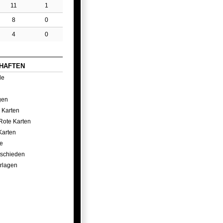
11
1
8
0
4
0
HAFTEN
le
gen
 Karten
Rote Karten
Karten
e
tschieden
rlagen