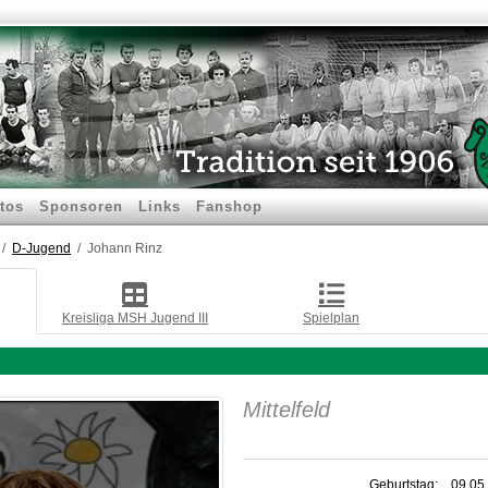
tos
Sponsoren
Links
Fanshop
D-Jugend
Johann Rinz
Kreisliga MSH Jugend III
Spielplan
Mittelfeld
Geburtstag:
09.05