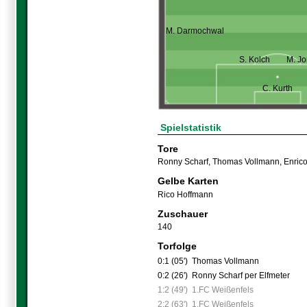
M. Darmochwal
S. Kolch
M. Jo
C. Kurth
Spielstatistik
Tore
Ronny Scharf
,
Thomas Vollmann
,
Enric
Gelbe Karten
Rico Hoffmann
Zuschauer
140
Torfolge
0:1 (05')
Thomas Vollmann
0:2 (26')
Ronny Scharf per Elfmeter
1:2 (49')
1.FC Weißenfels
2:2 (63')
1.FC Weißenfels