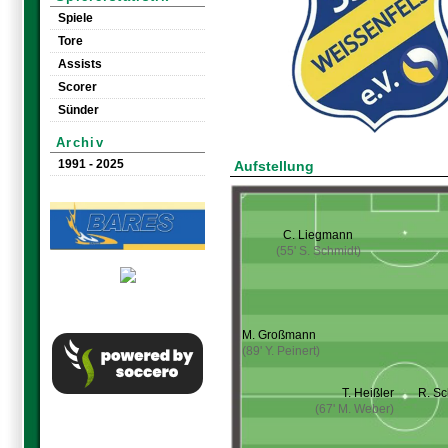
Spiele
Tore
Assists
Scorer
Sünder
Archiv
1991 - 2025
Aufstellung
C. Liegmann
(55' S. Schmidt)
M. Großmann
(89' Y. Peinert)
T. Heißler
R. Sc
(67' M. Weber)