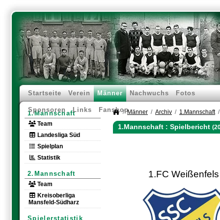
Startseite
Verein
Männer
Nachwuchs
Fotos
Sponsoren
Links
Fanshop
Männer
Archiv
1.Mannschaft
1.Mannschaft
Team
1.Mannschaft :
Spielbericht
(2
Landesliga Süd
Spielplan
Statistik
1.FC Weißenfels
2.Mannschaft
Team
Kreisoberliga
Mansfeld-Südharz
Spielerstatistik