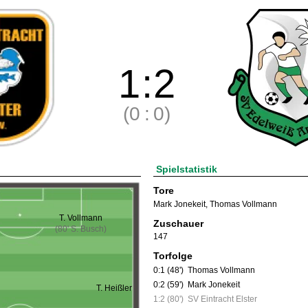
1
:
2
(0
:
0)
Spielstatistik
Tore
Mark Jonekeit
,
Thomas Vollmann
T. Vollmann
Zuschauer
(80' S. Busch)
147
Torfolge
0:1 (48')
Thomas Vollmann
0:2 (59')
Mark Jonekeit
T. Heißler
1:2 (80')
SV Eintracht Elster