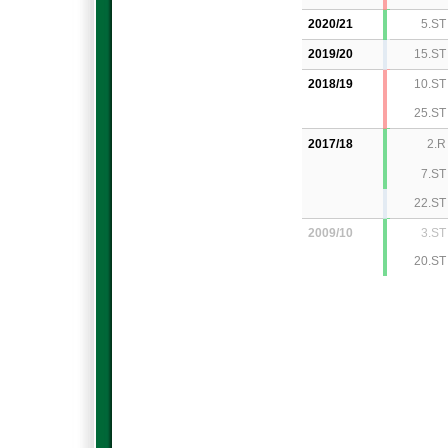
2020/21
5.ST
2019/20
15.ST
2018/19
10.ST
25.ST
2017/18
2.R
7.ST
22.ST
2009/10
3.ST
20.ST