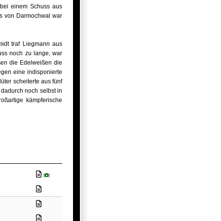
 bei einem Schuss aus
ass von Darmochwal war
midt traf Liegmann aus
uss noch zu lange, war
ßen die Edelweißen die
gen eine indisponierte
ter scheiterte aus fünf
dadurch noch selbst in
oßartige kämpferische
(
)