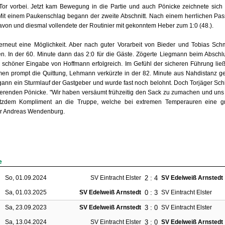
or vorbei. Jetzt kam Bewegung in die Partie und auch Pönicke zeichnete sich
. Mit einem Paukenschlag begann der zweite Abschnitt. Nach einem herrlichen P
avon und diesmal vollendete der Routinier mit gekonntem Heber zum 1:0 (48.).
erneut eine Möglichkeit. Aber nach guter Vorarbeit von Bieder und Tobias Sch
n. In der 60. Minute dann das 2:0 für die Gäste. Zögerte Liegmann beim Abschl
h schöner Eingabe von Hoffmann erfolgreich. Im Gefühl der sicheren Führung lie
en prompt die Quittung, Lehmann verkürzte in der 82. Minute aus Nahdistanz ge
ann ein Sturmlauf der Gastgeber und wurde fast noch belohnt. Doch Torjäger Schlü
erenden Pönicke. "Wir haben versäumt frühzeitig den Sack zu zumachen und uns 
otzdem Kompliment an die Truppe, welche bei extremen Temperauren eine gr
ter Andreas Wendenburg.
e
2 : 4
So, 01.09.2024
SV Eintracht Elster
SV Edelweiß Arnstedt
0 : 3
Sa, 01.03.2025
SV Edelweiß Arnstedt
SV Eintracht Elster
3 : 0
Sa, 23.09.2023
SV Edelweiß Arnstedt
SV Eintracht Elster
3 : 0
Sa, 13.04.2024
SV Eintracht Elster
SV Edelweiß Arnstedt