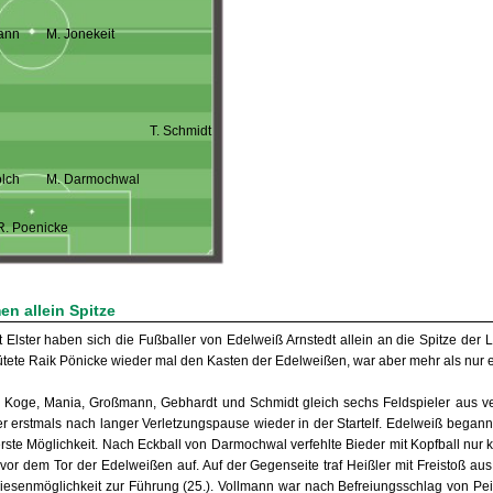
ann
M. Jonekeit
T. Schmidt
olch
M. Darmochwal
R. Poenicke
n allein Spitze
t Elster haben sich die Fußballer von Edelweiß Arnstedt allein an die Spitze der 
tete Raik Pönicke wieder mal den Kasten der Edelweißen, war aber mehr als nur 
g, Koge, Mania, Großmann, Gebhardt und Schmidt gleich sechs Feldspieler aus 
r erstmals nach langer Verletzungspause wieder in der Startelf. Edelweiß begann 
rste Möglichkeit. Nach Eckball von Darmochwal verfehlte Bieder mit Kopfball nur k
vor dem Tor der Edelweißen auf. Auf der Gegenseite traf Heißler mit Freistoß au
esenmöglichkeit zur Führung (25.). Vollmann war nach Befreiungsschlag von Pein