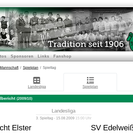
tos
Sponsoren
Links
Fanshop
.Mannschaft
Spielplan
Spieltag
Landesliga
Spielplan
lbericht
(2009/10)
Landesliga
3. Spieltag - 15.08.2009
15:00 Uhr
cht Elster
SV Edelweiß