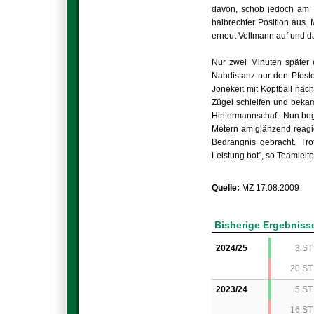
davon, schob jedoch am T
halbrechter Position aus
erneut Vollmann auf und d
Nur zwei Minuten später 
Nahdistanz nur den Pfoste
Jonekeit mit Kopfball nac
Zügel schleifen und bekam
Hintermannschaft. Nun beg
Metern am glänzend reagi
Bedrängnis gebracht. Tr
Leistung bot", so Teamlei
Quelle:
MZ 17.08.2009
Bisherige Ergebniss
2024/25
3.ST
20.ST
2023/24
5.ST
16.ST