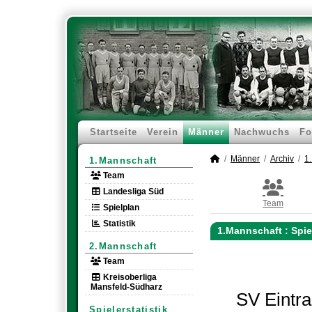
Startseite
Verein
Männer
Nachwuchs
Fo
Männer
Archiv
1
1.Mannschaft
Team
Landesliga Süd
Team
Spielplan
Statistik
1.Mannschaft :
Spie
2.Mannschaft
Team
Kreisoberliga
Mansfeld-Südharz
SV Eintra
Spielerstatistik