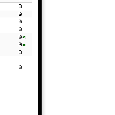
(
)
(
)