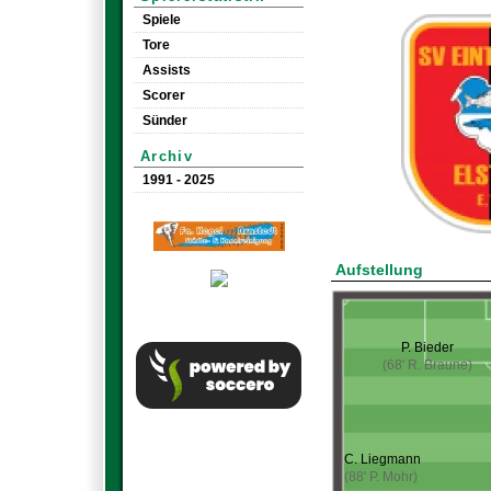
Spiele
Tore
Assists
Scorer
Sünder
Archiv
1991 - 2025
Aufstellung
P. Bieder
(68' R. Braune)
C. Liegmann
(88' P. Mohr)