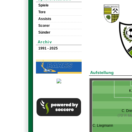
Spiele
Tore
Assists
Scorer
Sünder
Archiv
1991 - 2025
Aufstellung
K
C. Dr
(70' P. M
C. Liegmann