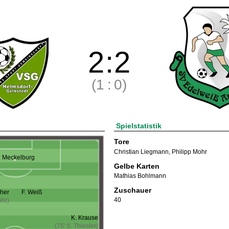
2
:
2
(1
:
0)
Spielstatistik
Tore
Christian Liegmann
,
Philipp Mohr
. Meckelburg
Gelbe Karten
Mathias Bohlmann
Zuschauer
eher
F. Weiß
40
ohr)
K. Krause
(75' S. Thiesler)