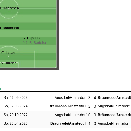
. Hänschen
. Bohlmann
N. Espenhahn
(46' R. Bartels)
C. Hoyer
A. Burisch
e
3 : 4
Sa, 16.09.2023
Augsdorf/Helmsdorf
Bräunrode/ArnstedtII
2 : 0
So, 17.03.2024
Bräunrode/ArnstedtII II
Augsdorf/Helmsdorf
0 : 0
Sa, 29.10.2022
Augsdorf/Helmsdorf
Bräunrode/Arnstedt 
4 : 0
So, 23.04.2023
Bräunrode/Arnstedt II
Augsdorf/Helmsdorf