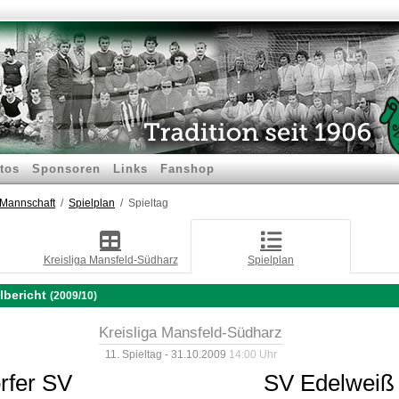
tos
Sponsoren
Links
Fanshop
.Mannschaft
Spielplan
Spieltag
Kreisliga Mansfeld-Südharz
Spielplan
lbericht
(2009/10)
Kreisliga Mansfeld-Südharz
11. Spieltag - 31.10.2009
14:00 Uhr
rfer SV
SV Edelweiß A