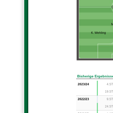
D
M
K. Wehling
Bisherige Ergebniss
2023/24
4.ST
19.ST
2022/23
9.ST
24.ST