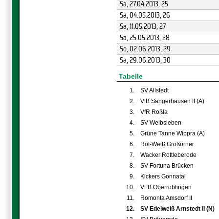
Sa, 27.04.2013
, 25
Sa, 04.05.2013
, 26
Sa, 11.05.2013
, 27
Sa, 25.05.2013
, 28
So, 02.06.2013
, 29
Sa, 29.06.2013
, 30
Tabelle
1.
SV Allstedt
2.
VfB Sangerhausen II (A)
3.
VfR Roßla
4.
SV Welbsleben
5.
Grüne Tanne Wippra (A)
6.
Rot-Weiß Großörner
7.
Wacker Rottleberode
8.
SV Fortuna Brücken
9.
Kickers Gonnatal
10.
VFB Oberröblingen
11.
Romonta Amsdorf II
12.
SV Edelweiß Arnstedt II (N)