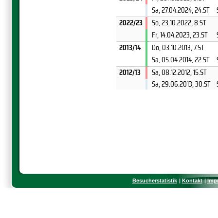
Sa, 27.04.2024
, 24.ST
2022/23
So, 23.10.2022
, 8.ST
Fr, 14.04.2023
, 23.ST
2013/14
Do, 03.10.2013
, 7.ST
Sa, 05.04.2014
, 22.ST
2012/13
Sa, 08.12.2012
, 15.ST
Sa, 29.06.2013
, 30.ST
Besucherstatistik
Kontakt
Imp