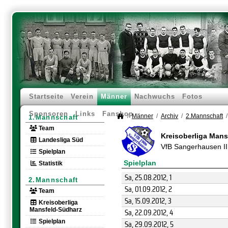
Startseite
Verein
Männer
Nachwuchs
Fotos
Sponsoren
Links
Fanshop
Männer
Archiv
2.Mannschaft
1.Mannschaft
Team
Kreisoberliga Man
Landesliga Süd
VfB Sangerhausen I
Spielplan
Spielplan
Statistik
Sa, 25.08.2012
, 1
2.Mannschaft
Sa, 01.09.2012
, 2
Team
Sa, 15.09.2012
, 3
Kreisoberliga
Mansfeld-Südharz
Sa, 22.09.2012
, 4
Spielplan
Sa, 29.09.2012
, 5