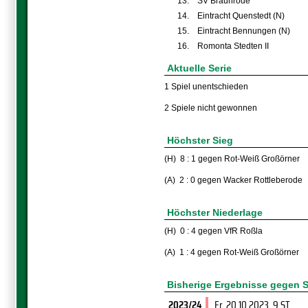
13.
SV Bräunrode
14.
Eintracht Quenstedt (N)
15.
Eintracht Bennungen (N)
16.
Romonta Stedten II
Aktuelle Serie
1 Spiel unentschieden
2 Spiele nicht gewonnen
Höchster Sieg
(H) 8 : 1 gegen Rot-Weiß Großörner
(A) 2 : 0 gegen Wacker Rottleberode
Höchster Niederlage
(H) 0 : 4 gegen VfR Roßla
(A) 1 : 4 gegen Rot-Weiß Großörner
Bisherige Ergebnisse gegen S
2023/24
Fr, 20.10.2023
, 9.ST