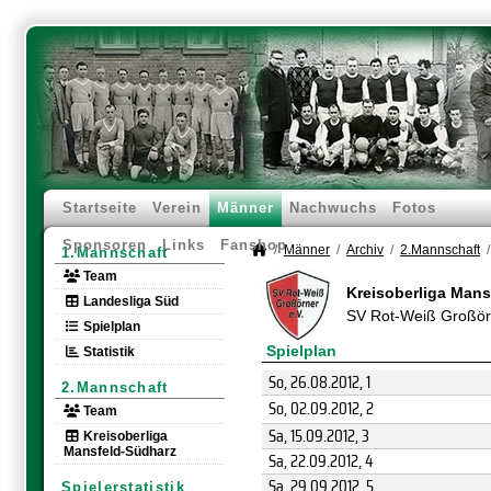
Startseite
Verein
Männer
Nachwuchs
Fotos
Sponsoren
Links
Fanshop
Männer
Archiv
2.Mannschaft
1.Mannschaft
Team
Kreisoberliga Man
Landesliga Süd
SV Rot-Weiß Großö
Spielplan
Spielplan
Statistik
So, 26.08.2012
, 1
2.Mannschaft
So, 02.09.2012
, 2
Team
Sa, 15.09.2012
, 3
Kreisoberliga
Mansfeld-Südharz
Sa, 22.09.2012
, 4
Sa, 29.09.2012
, 5
Spielerstatistik