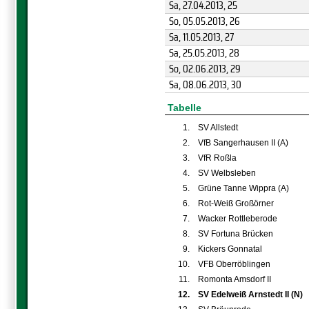
Sa, 27.04.2013
, 25
So, 05.05.2013
, 26
Sa, 11.05.2013
, 27
Sa, 25.05.2013
, 28
So, 02.06.2013
, 29
Sa, 08.06.2013
, 30
Tabelle
1.
SV Allstedt
2.
VfB Sangerhausen II (A)
3.
VfR Roßla
4.
SV Welbsleben
5.
Grüne Tanne Wippra (A)
6.
Rot-Weiß Großörner
7.
Wacker Rottleberode
8.
SV Fortuna Brücken
9.
Kickers Gonnatal
10.
VFB Oberröblingen
11.
Romonta Amsdorf II
12.
SV Edelweiß Arnstedt II (N)