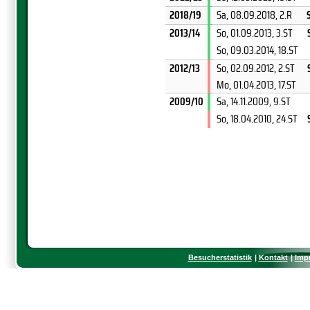
2018/19
Sa, 08.09.2018
, 2.R
2013/14
So, 01.09.2013
, 3.ST
So, 09.03.2014
, 18.ST
2012/13
So, 02.09.2012
, 2.ST
Mo, 01.04.2013
, 17.ST
2009/10
Sa, 14.11.2009
, 9.ST
So, 18.04.2010
, 24.ST
Besucherstatistik
Kontakt
Imp