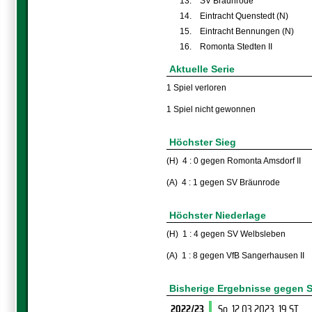
13.
SV Bräunrode
14.
Eintracht Quenstedt (N)
15.
Eintracht Bennungen (N)
16.
Romonta Stedten II
Aktuelle Serie
1 Spiel verloren
1 Spiel nicht gewonnen
Höchster Sieg
(H) 4 : 0 gegen Romonta Amsdorf II
(A) 4 : 1 gegen SV Bräunrode
Höchster Niederlage
(H) 1 : 4 gegen SV Welbsleben
(A) 1 : 8 gegen VfB Sangerhausen II
Bisherige Ergebnisse gegen S
2022/23
So, 12.03.2023
, 19.ST