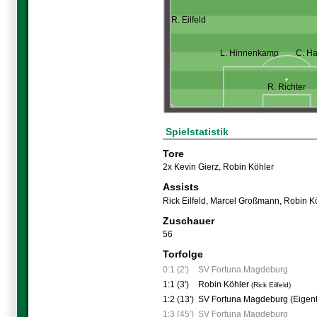
R. Eilfeld
L. Hinnenkamp
C. H
R. Richter
Spielstatistik
Tore
2x Kevin Gierz
,
Robin Köhler
Assists
Rick Eilfeld
,
Marcel Großmann
,
Robin K
Zuschauer
56
Torfolge
0:1 (2')
SV Fortuna Magdeburg
1:1 (3')
Robin Köhler
(Rick Eilfeld)
1:2 (13')
SV Fortuna Magdeburg (Eigent
1:3 (45')
SV Fortuna Magdeburg