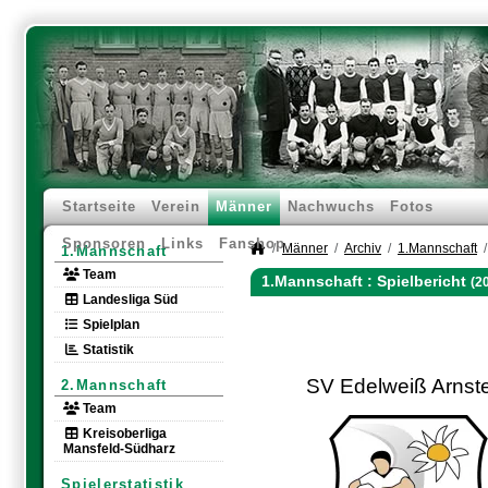
Startseite
Verein
Männer
Nachwuchs
Fotos
Sponsoren
Links
Fanshop
Männer
Archiv
1.Mannschaft
1.Mannschaft
Team
1.Mannschaft :
Spielbericht
(2
Landesliga Süd
Spielplan
Statistik
SV Edelweiß Arnst
2.Mannschaft
Team
Kreisoberliga
Mansfeld-Südharz
Spielerstatistik