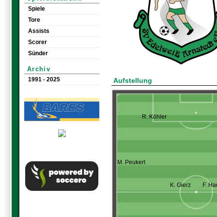
Spiele
Tore
Assists
Scorer
Sünder
Archiv
1991 - 2025
Aufstellung
R. Köhler
M. Peukert
K. Gierz
F. Ha