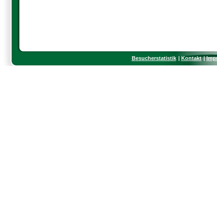
Besucherstatistik
Kontakt
Imp