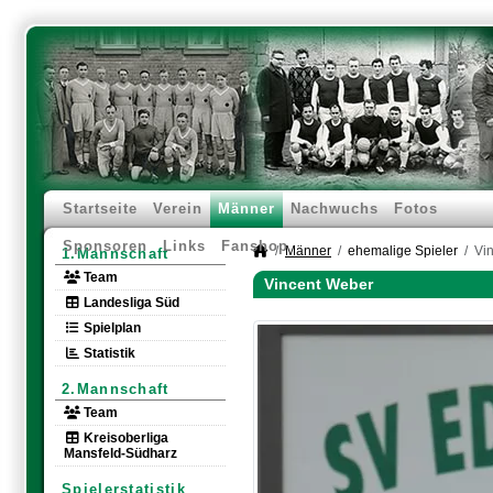
Startseite
Verein
Männer
Nachwuchs
Fotos
Sponsoren
Links
Fanshop
Männer
ehemalige Spieler
Vi
1.Mannschaft
Team
Vincent Weber
Landesliga Süd
Spielplan
Statistik
2.Mannschaft
Team
Kreisoberliga
Mansfeld-Südharz
Spielerstatistik