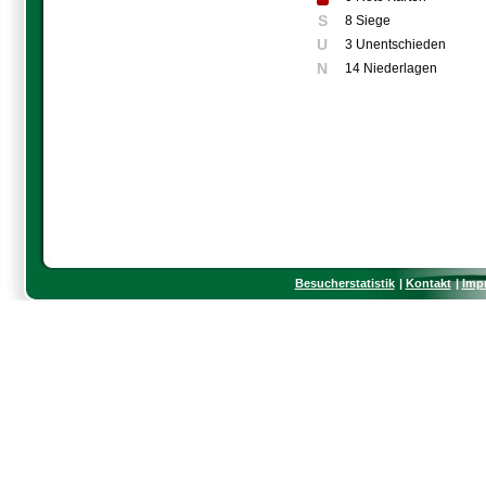
S
8 Siege
U
3 Unentschieden
N
14 Niederlagen
Besucherstatistik
Kontakt
Imp