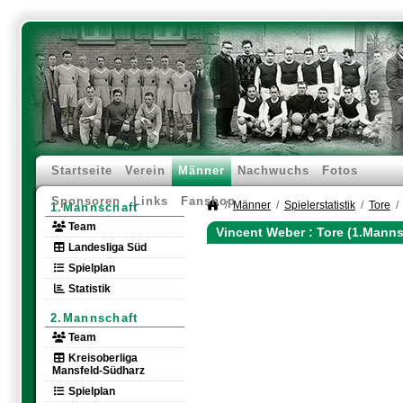
Startseite
Verein
Männer
Nachwuchs
Fotos
Sponsoren
Links
Fanshop
Männer
Spielerstatistik
Tore
1.Mannschaft
Team
Vincent Weber : Tore (1.Manns
Landesliga Süd
Spielplan
Statistik
2.Mannschaft
Team
Kreisoberliga
Mansfeld-Südharz
Spielplan