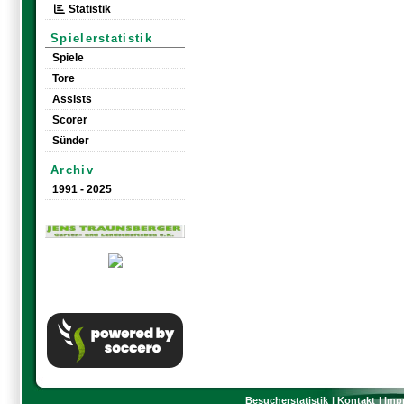
Statistik
Spielerstatistik
Spiele
Tore
Assists
Scorer
Sünder
Archiv
1991 - 2025
Besucherstatistik
Kontakt
Imp