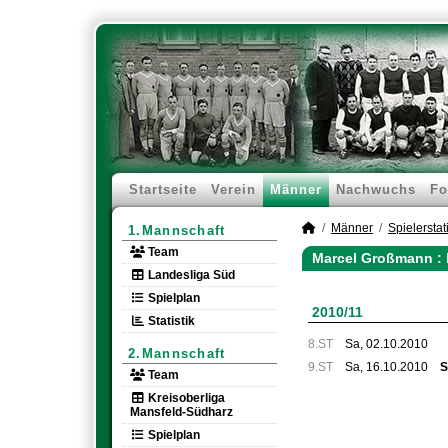
Startseite
Verein
Männer
Nachwuchs
Fo
Männer
Spielerstati
1.Mannschaft
Team
Marcel Großmann : 
Landesliga Süd
Spielplan
2010/11
Statistik
8.ST
Sa, 02.10.2010
2.Mannschaft
9.ST
Sa, 16.10.2010
S
Team
Kreisoberliga
Mansfeld-Südharz
Spielplan