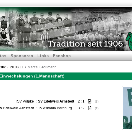
tos
Sponsoren
Links
Fanshop
stik
2010/11
Marcel Großmann
Einwechslungen (1.Mannschaft)
TSV Völpke
:
SV Edelweiß Arnstedt
2 : 1
(1)
V Edelweiß Arnstedt
:
TV Askania Bernburg
3 : 2
(1)