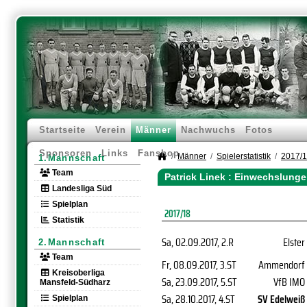
Startseite
Verein
Männer
Nachwuchs
Fotos
Sponsoren
Links
Fanshop
Männer
Spielerstatistik
2017/
1.Mannschaft
Team
Patrick Linek : Einwechslunge
Landesliga Süd
Spielplan
2017/18
Statistik
Sa, 02.09.2017
, 2.R
Elster
2.Mannschaft
Team
Fr, 08.09.2017
, 3.ST
Ammendorf
Kreisoberliga
Sa, 23.09.2017
, 5.ST
VfB IMO
Mansfeld-Südharz
Sa, 28.10.2017
, 4.ST
SV Edelweiß
Spielplan