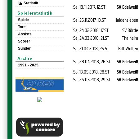
Statistik
Sa, 18.11.2017
, 12.ST
SV Edelweiß
Spielerstatistik
Sa, 25.11.2017
, 13.ST
Haldensleben
Spiele
Tore
Sa, 24.02.2018
, 17.ST
SV Börde
Assists
Sa, 24.03.2018
, 21.ST
Thalheim
Scorer
Sa, 21.04.2018
, 25.ST
Bitt-Wolfen
Sünder
Archiv
Sa, 28.04.2018
, 26.ST
SV Edelweiß
1991 - 2025
So, 13.05.2018
, 28.ST
SV Edelweiß
Sa, 26.05.2018
, 29.ST
SV Edelweiß