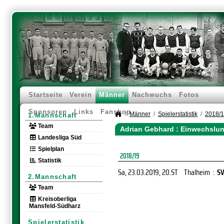
Startseite
Verein
Männer
Nachwuchs
Fotos
Sponsoren
Links
Fanshop
Männer
Spielerstatistik
2018/
1.Mannschaft
Team
Adrian Gebhard : Einwechslu
Landesliga Süd
Spielplan
2018/19
Statistik
Sa, 23.03.2019
, 20.ST
Thalheim
:
SV
2.Mannschaft
Team
Kreisoberliga
Mansfeld-Südharz
Spielerstatistik