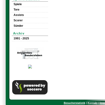
Spiele
Tore
Assists
Scorer
Sünder
Archiv
1991 - 2025
Besucherstatistik
Kontakt
Imp