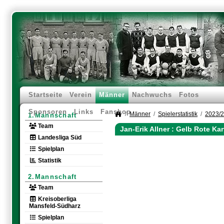
Startseite
Verein
Männer
Nachwuchs
Fotos
Sponsoren
Links
Fanshop
Männer
Spielerstatistik
2023/
1.Mannschaft
Team
Jan-Erik Allner : Gelb Rote Ka
Landesliga Süd
Spielplan
Statistik
2.Mannschaft
Team
Kreisoberliga
Mansfeld-Südharz
Spielplan