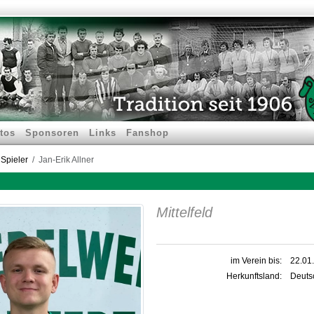
tos
Sponsoren
Links
Fanshop
Spieler
Jan-Erik Allner
Mittelfeld
im Verein bis:
22.01
Herkunftsland:
Deuts