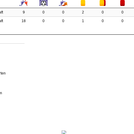
ft
9
0
0
2
0
0
ft
18
0
0
1
0
0
rten
en