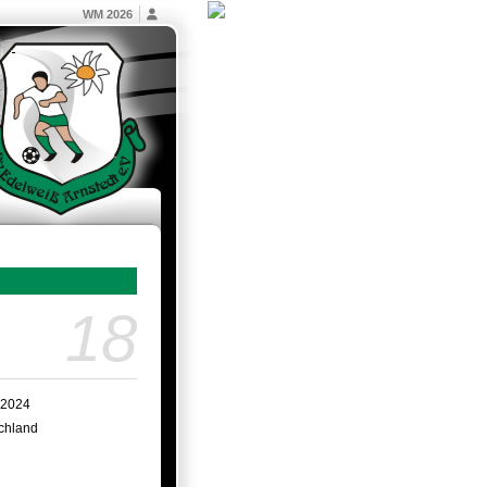
WM 2026
18
.2024
chland