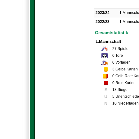
2023/24
1.Mannscha
2022/23
1.Mannscha
Gesamtstatistik
1.Mannschaft
27
Spiele
0
Tore
0
Vorlagen
3
Gelbe Karten
0
Gelb-Rote Ka
0
Rote Karten
S
13 Siege
U
5 Unentschied
N
10 Niederlagen