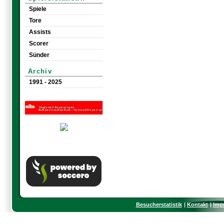
Spiele
Tore
Assists
Scorer
Sünder
Archiv
1991 - 2025
Besucherstatistik
Kontakt
Imp