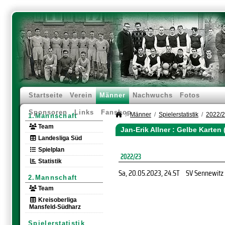
Startseite
Verein
Männer
Nachwuchs
Fotos
Sponsoren
Links
Fanshop
Männer
Spielerstatistik
2022/
1.Mannschaft
Team
Jan-Erik Allner : Gelbe Karten
Landesliga Süd
Spielplan
2022/23
Statistik
Sa, 20.05.2023
, 24.ST
SV Sennewitz
2.Mannschaft
Team
Kreisoberliga
Mansfeld-Südharz
Spielerstatistik