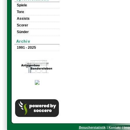
Spiele
Tore
Assists
Scorer
Sünder
Archiv
1991 - 2025
Besucherstatistik
Kontakt
Imp