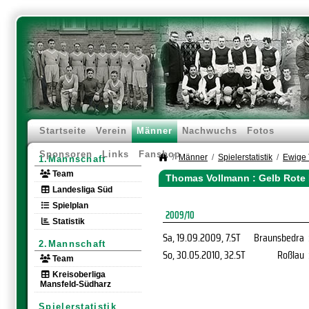
Startseite
Verein
Männer
Nachwuchs
Fotos
Sponsoren
Links
Fanshop
Männer
Spielerstatistik
Ewige 
1.Mannschaft
Team
Thomas Vollmann : Gelb Rote 
Landesliga Süd
Spielplan
2009/10
Statistik
Sa, 19.09.2009
, 7.ST
Braunsbedra
2.Mannschaft
So, 30.05.2010
, 32.ST
Roßlau
Team
Kreisoberliga
Mansfeld-Südharz
Spielerstatistik