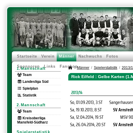
Startseite
Verein
Männer
Nachwuchs
Fotos
Sponsoren
Links
Fanshop
Männer
Spielerstatistik
2013/
1.Mannschaft
Team
Rick Eilfeld : Gelbe Karten (1
Landesliga Süd
Spielplan
2013/14
Statistik
So, 01.09.2013
, 3.ST
Sangerhause
2.Mannschaft
Sa, 19.10.2013
, 8.ST
SV Arnsted
Team
Sa, 12.04.2014
, 19.ST
MSV 9
Kreisoberliga
Mansfeld-Südharz
Sa, 26.04.2014
, 20.ST
SV Arnsted
Spielerstatistik