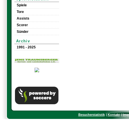
Spiele
Tore
Assists
Scorer
Sünder
Archiv
1991 - 2025
Besucherstatistik
Kontakt
Imp