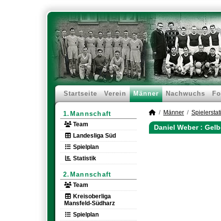
Startseite
Verein
Männer
Nachwuchs
Fo
Männer
Spielerstati
1.Mannschaft
Team
Daniel Weber : Gelb
Landesliga Süd
Spielplan
Statistik
2.Mannschaft
Team
Kreisoberliga
Mansfeld-Südharz
Spielplan