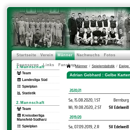
Startseite
Verein
Männer
Nachwuchs
Fotos
Sponsoren
Links
Fanshop
Männer
Spielerstatistik
Ewige 
1.Mannschaft
Team
Adrian Gebhard : Gelbe Karte
Landesliga Süd
Spielplan
2020/21
Statistik
Sa, 15.08.2020
, 1.ST
Bernburg
2.Mannschaft
Mi, 19.08.2020
, 2.ST
SV Edelweiß
Team
Kreisoberliga
2019/20
Mansfeld-Südharz
Sa, 07.09.2019
, 2.R
SV Edelweiß
Spielplan