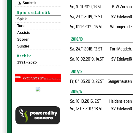
Statistik
So, 10.11.2019
, 13.ST
B-W Zorbau
Spielerstatistik
Sa, 23.11.2019
, 15.ST
SV Edelweiß
Spiele
So, 01.12.2019
, 16.ST
Wernigerode
Tore
Assists
2018/19
Scorer
Sünder
Sa, 24.11.2018
, 13.ST
Fort.Magdeb.
Archiv
Sa, 16.02.2019
, 14.ST
SV Edelweiß
1991 - 2025
2017/18
Fr, 04.05.2018
, 27.ST
Sangerhausen
2016/17
So, 16.10.2016
, 7.ST
Haldensleben
So, 12.03.2017
, 18.ST
SV Edelweiß