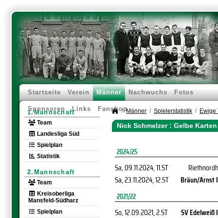
Startseite
Verein
Männer
Nachwuchs
Fotos
Sponsoren
Links
Fanshop
Männer
Spielerstatistik
Ewige 
1.Mannschaft
Team
Nick Schmelzer : Gelbe Karten
Landesliga Süd
Spielplan
2024/25
Statistik
Sa, 09.11.2024
, 11.ST
Riethnordh
2.Mannschaft
Sa, 23.11.2024
, 12.ST
Bräun/Arnst I
Team
Kreisoberliga
2021/22
Mansfeld-Südharz
So, 12.09.2021
, 2.ST
SV Edelweiß I
Spielplan