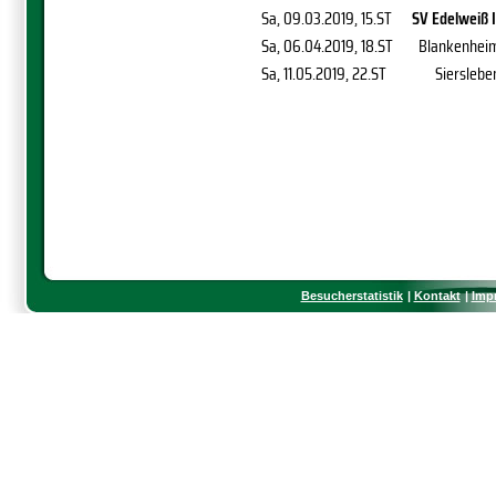
Sa, 09.03.2019
, 15.ST
SV Edelweiß I
Sa, 06.04.2019
, 18.ST
Blankenhei
Sa, 11.05.2019
, 22.ST
Sierslebe
Besucherstatistik
Kontakt
Imp