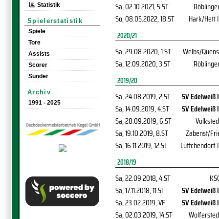
Sa, 02.10.2021
, 5.ST
Röblinge
Statistik
So, 08.05.2022
, 18.ST
Hark/Hett I
Spielerstatistik
Spiele
2020/21
Tore
Sa, 29.08.2020
, 1.ST
Welbs/Quens
Assists
Sa, 12.09.2020
, 3.ST
Röblinge
Scorer
Sünder
2019/20
Archiv
Sa, 24.08.2019
, 2.ST
SV Edelweiß I
1991 - 2025
Sa, 14.09.2019
, 4.ST
SV Edelweiß I
Sa, 28.09.2019
, 6.ST
Volksted
Sa, 19.10.2019
, 8.ST
Zabenst/Fri
Sa, 16.11.2019
, 12.ST
Lüttchendorf I
2018/19
Sa, 22.09.2018
, 4.ST
KS
Sa, 17.11.2018
, 11.ST
SV Edelweiß I
Sa, 23.02.2019
, VF
SV Edelweiß I
Sa, 02.03.2019
, 14.ST
Wolfersted