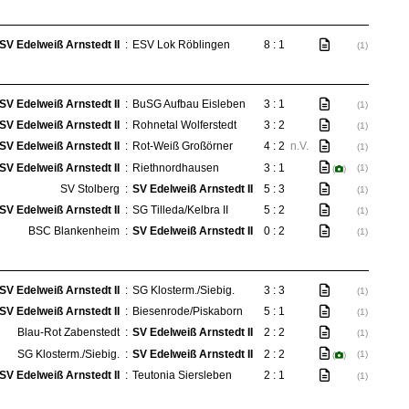
SV Edelweiß Arnstedt II
:
ESV Lok Röblingen
8 : 1
(1)
SV Edelweiß Arnstedt II
:
BuSG Aufbau Eisleben
3 : 1
(1)
SV Edelweiß Arnstedt II
:
Rohnetal Wolferstedt
3 : 2
(1)
SV Edelweiß Arnstedt II
:
Rot-Weiß Großörner
4 : 2
n.V.
(1)
SV Edelweiß Arnstedt II
:
Riethnordhausen
3 : 1
(1)
(
)
SV Stolberg
:
SV Edelweiß Arnstedt II
5 : 3
(1)
SV Edelweiß Arnstedt II
:
SG Tilleda/Kelbra II
5 : 2
(1)
BSC Blankenheim
:
SV Edelweiß Arnstedt II
0 : 2
(1)
SV Edelweiß Arnstedt II
:
SG Klosterm./Siebig.
3 : 3
(1)
SV Edelweiß Arnstedt II
:
Biesenrode/Piskaborn
5 : 1
(1)
Blau-Rot Zabenstedt
:
SV Edelweiß Arnstedt II
2 : 2
(1)
SG Klosterm./Siebig.
:
SV Edelweiß Arnstedt II
2 : 2
(1)
(
)
SV Edelweiß Arnstedt II
:
Teutonia Siersleben
2 : 1
(1)