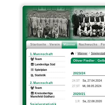
Startseite
Verein
Männer
Nachwuchs
Fo
Männer
Spielerstati
1.Mannschaft
Team
Oliver Fiedler : Ge
Landesliga Süd
Spielplan
2023/24
Statistik
24.ST
Sa, 27.04.2024
2.Mannschaft
27.ST
Mi, 08.05.2024
Team
Kreisoberliga
2020/21
Mansfeld-Südharz
1.R
Sa, 22.08.2020
Spielerstatistik