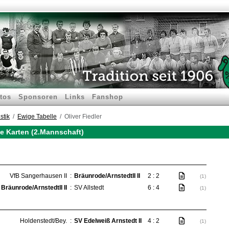
tos
Sponsoren
Links
Fanshop
stik
Ewige Tabelle
Oliver Fiedler
lbe Karten (2.Mannschaft)
VfB Sangerhausen II
:
Bräunrode/ArnstedtII II
2 : 2
(1)
Bräunrode/ArnstedtII II
:
SV Allstedt
6 : 4
(1)
Holdenstedt/Bey.
:
SV Edelweiß Arnstedt II
4 : 2
(1)