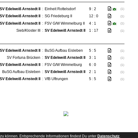
SV Edelweiß Arnstedt II
:
Einheit Rottelsdorf
9 : 2
(1)
(
)
SV Edelweiß Arnstedt II
:
SG Friedeburg II
12 : 0
(1)
SV Edelweiß Arnstedt II
:
FSV G/W Wimmelburg II
4 : 1
(1)
(
)
Sieb/Kloster III
:
SV Edelweiß Arnstedt II
1 : 17
(1)
SV Edelweiß Arnstedt II
:
BuSG Aufbau Eisleben
5 : 5
(1)
SV Fortuna Brücken
:
SV Edelweiß Arnstedt II
3 : 1
(1)
SV Edelweiß Arnstedt II
:
FSV G/W Wimmelburg
6 : 0
(1)
BuSG Aufbau Eisleben
:
SV Edelweiß Arnstedt II
2 : 1
(1)
SV Edelweiß Arnstedt II
:
VfB Uftrungen
5 : 5
(1)
zu können. Entsprechende Informationen findest Du unter
Datenschutz
.