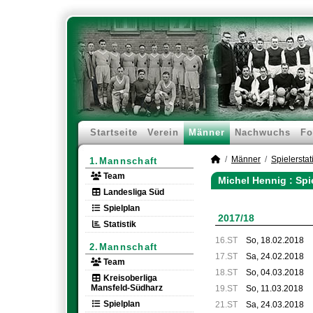
Startseite
Verein
Männer
Nachwuchs
Fo
Männer
Spielerstati
1.Mannschaft
Team
Michel Hennig : Spi
Landesliga Süd
Spielplan
2017/18
Statistik
16.ST
So, 18.02.2018
2.Mannschaft
17.ST
Sa, 24.02.2018
Team
18.ST
So, 04.03.2018
Kreisoberliga
Mansfeld-Südharz
19.ST
So, 11.03.2018
Spielplan
21.ST
Sa, 24.03.2018