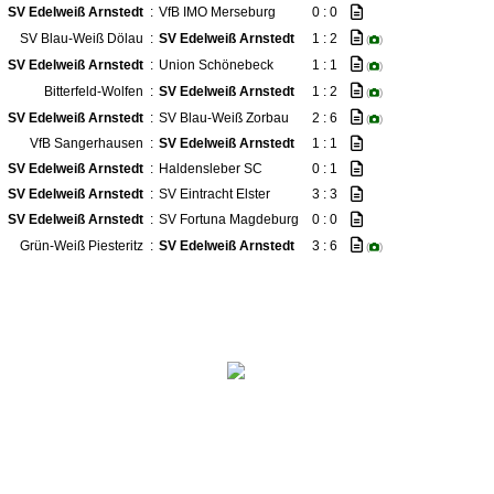
SV Edelweiß Arnstedt
:
VfB IMO Merseburg
0 : 0
SV Blau-Weiß Dölau
:
SV Edelweiß Arnstedt
1 : 2
(
)
SV Edelweiß Arnstedt
:
Union Schönebeck
1 : 1
(
)
Bitterfeld-Wolfen
:
SV Edelweiß Arnstedt
1 : 2
(
)
SV Edelweiß Arnstedt
:
SV Blau-Weiß Zorbau
2 : 6
(
)
VfB Sangerhausen
:
SV Edelweiß Arnstedt
1 : 1
SV Edelweiß Arnstedt
:
Haldensleber SC
0 : 1
SV Edelweiß Arnstedt
:
SV Eintracht Elster
3 : 3
SV Edelweiß Arnstedt
:
SV Fortuna Magdeburg
0 : 0
Grün-Weiß Piesteritz
:
SV Edelweiß Arnstedt
3 : 6
(
)