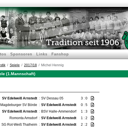
tos
Sponsoren
Links
Fanshop
stik
Spiele
2017/18
Michel Hennig
ele (1.Mannschaft)
SV Edelweiß Arnstedt
:
SV Dessau 05
3 : 0
Magdeburger SV Börde
:
SV Edelweiß Arnstedt
0 : 5
SV Edelweiß Arnstedt
:
BSV Halle-Ammendorf
1 : 3
Romonta Amsdorf
:
SV Edelweiß Arnstedt
1 : 2
SG Rot-Weiß Thalheim
:
SV Edelweiß Arnstedt
2 : 2