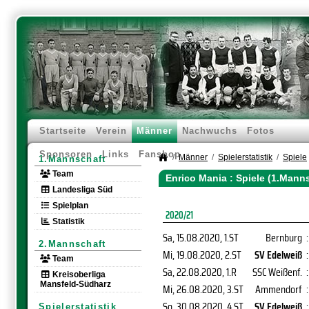
Startseite
Verein
Männer
Nachwuchs
Fotos
Sponsoren
Links
Fanshop
Männer
Spielerstatistik
Spiele
1.Mannschaft
Team
Enrico Mania : Spiele (1.Mann
Landesliga Süd
Spielplan
2020/21
Statistik
Sa, 15.08.2020
, 1.ST
Bernburg
:
2.Mannschaft
Mi, 19.08.2020
, 2.ST
SV Edelweiß
:
Team
Sa, 22.08.2020
, 1.R
SSC Weißenf.
:
Kreisoberliga
Mansfeld-Südharz
Mi, 26.08.2020
, 3.ST
Ammendorf
:
So, 30.08.2020
, 4.ST
SV Edelweiß
:
Spielerstatistik