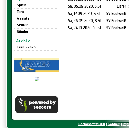
Sa, 05.09.2020
, 5.ST
Elster
:
Spiele
Tore
Sa, 12.09.2020
, 6.ST
SV Edelweiß
:
Assists
Sa, 26.09.2020
, 8.ST
SV Edelweiß
:
Scorer
Sa, 24.10.2020
, 10.ST
SV Edelweiß
:
Sünder
Archiv
1991 - 2025
Besucherstatistik
Kontakt
Imp