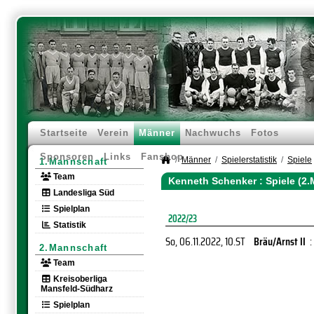
Startseite
Verein
Männer
Nachwuchs
Fotos
Sponsoren
Links
Fanshop
Männer
Spielerstatistik
Spiele
1.Mannschaft
Team
Kenneth Schenker : Spiele (2
Landesliga Süd
Spielplan
2022/23
Statistik
So, 06.11.2022
, 10.ST
Bräu/Arnst II
:
2.Mannschaft
Team
Kreisoberliga
Mansfeld-Südharz
Spielplan