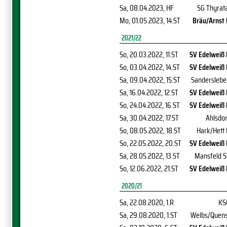
Sa, 08.04.2023
, HF
SG Thyrat
Mo, 01.05.2023
, 14.ST
Bräu/Arnst 
2021/22
So, 20.03.2022
, 11.ST
SV Edelweiß 
So, 03.04.2022
, 14.ST
SV Edelweiß 
Sa, 09.04.2022
, 15.ST
Sanderslebe
Sa, 16.04.2022
, 12.ST
SV Edelweiß 
So, 24.04.2022
, 16.ST
SV Edelweiß 
Sa, 30.04.2022
, 17.ST
Ahlsdor
So, 08.05.2022
, 18.ST
Hark/Hett 
So, 22.05.2022
, 20.ST
SV Edelweiß 
Sa, 28.05.2022
, 13.ST
Mansfeld S
So, 12.06.2022
, 21.ST
SV Edelweiß 
2020/21
Sa, 22.08.2020
, 1.R
KS
Sa, 29.08.2020
, 1.ST
Welbs/Quens