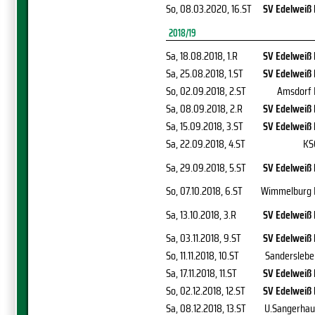
So, 08.03.2020
, 16.ST
SV Edelweiß 
2018/19
Sa, 18.08.2018
, 1.R
SV Edelweiß 
Sa, 25.08.2018
, 1.ST
SV Edelweiß 
So, 02.09.2018
, 2.ST
Amsdorf I
Sa, 08.09.2018
, 2.R
SV Edelweiß 
Sa, 15.09.2018
, 3.ST
SV Edelweiß 
Sa, 22.09.2018
, 4.ST
KS
Sa, 29.09.2018
, 5.ST
SV Edelweiß 
So, 07.10.2018
, 6.ST
Wimmelburg I
Sa, 13.10.2018
, 3.R
SV Edelweiß 
Sa, 03.11.2018
, 9.ST
SV Edelweiß 
So, 11.11.2018
, 10.ST
Sanderslebe
Sa, 17.11.2018
, 11.ST
SV Edelweiß 
So, 02.12.2018
, 12.ST
SV Edelweiß 
Sa, 08.12.2018
, 13.ST
U.Sangerhau