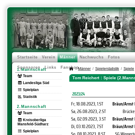
Startseite
Verein
Männer
Nachwuchs
Fotos
Sponsoren
Links
Fanshop
Männer
Spielerstatistik
Spiele
1.Mannschaft
Team
Tom Reichert : Spiele (2.Mann
Landesliga Süd
Spielplan
2023/24
Statistik
Fr, 18.08.2023
, 1.ST
Bräun/Arnst 
2.Mannschaft
Sa, 26.08.2023
, 2.ST
Brücke
Team
Sa, 02.09.2023
, 3.ST
Bräun/Arnst 
Kreisoberliga
Mansfeld-Südharz
Di, 03.10.2023
, 7.ST
Bräun/Arnst 
Spielplan
So, 08.10.2023
, 8.ST
SG Wipperta