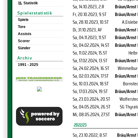
Statistik
Sa, 14.10.2023
, 2.R
Bräun/Arnst 
Fr, 20.10.2023
, 9.ST
Bräun/Arnst 
Spielerstatistik
Spiele
Sa, 28.10.2023
, 10.ST
A.Eisleb
Tore
Di, 31.10.2023
, AF
Bräun/Arnst 
Assists
Sa, 04.11.2023
, 11.ST
Bräun/Arnst 
Scorer
So, 04.02.2024
, 14.ST
Bräun/Arnst 
Sünder
So, 11.02.2024
, 15.ST
Helbr
Archiv
Sa, 17.02.2024
, 13.ST
Bräun/Arnst 
1991 - 2025
Sa, 24.02.2024
, 16.ST
Wimmelbur
Sa, 02.03.2024
, 17.ST
Bräun/Arnst 
So, 10.03.2024
, 18.ST
Bornsted
So, 17.03.2024
, 19.ST
Bräun/Arnst 
Sa, 23.03.2024
, 20.ST
Wolfersted
Sa, 04.05.2024
, 26.ST
SG Thyrat
Mi, 08.05.2024
, 27.ST
Bräun/Arnst 
2022/23
So, 23.10.2022
, 8.ST
Bräu/Arnst 