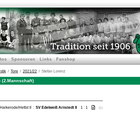
tos
Sponsoren
Links
Fanshop
stik
Tore
2021/22
Stefan Lorenz
e (2.Mannschaft)
Harkerode/Hettst II
:
SV Edelweiß Arnstedt II
1 : 1
(1)