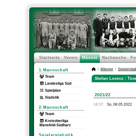
Startseite
Verein
Männer
Nachwuchs
Fo
Männer
Spielerstati
1.Mannschaft
Team
Stefan Lorenz : Tor
Landesliga Süd
Spielplan
2021/22
Statistik
18.ST
So, 08.05.2022
2.Mannschaft
Team
Kreisoberliga
Mansfeld-Südharz
Spielerstatistik