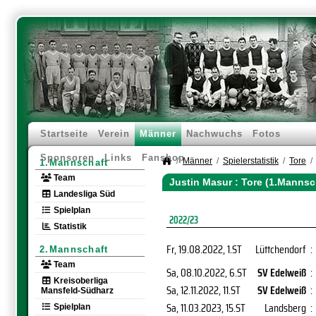
Startseite
Verein
Männer
Nachwuchs
Fotos
Sponsoren
Links
Fanshop
Männer
Spielerstatistik
Tore
1.Mannschaft
Team
Justin Masur : Tore (1.Mannsc
Landesliga Süd
Spielplan
2022/23
Statistik
Fr, 19.08.2022
, 1.ST
Lüttchendorf
:
2.Mannschaft
Team
Sa, 08.10.2022
, 6.ST
SV Edelweiß
:
Kreisoberliga
Sa, 12.11.2022
, 11.ST
SV Edelweiß
:
Mansfeld-Südharz
Sa, 11.03.2023
, 15.ST
Landsberg
:
Spielplan