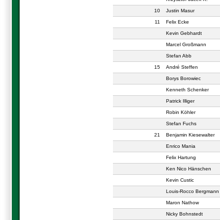
10
Justin Masur
11
Felix Ecke
Kevin Gebhardt
Marcel Großmann
Stefan Abb
15
André Steffen
Borys Borowiec
Kenneth Schenker
Patrick Illiger
Robin Köhler
Stefan Fuchs
21
Benjamin Kiesewalter
Enrico Mania
Felix Hartung
Ken Nico Hänschen
Kevin Custic
Louis-Rocco Bergmann
Maron Nathow
Nicky Bohnstedt