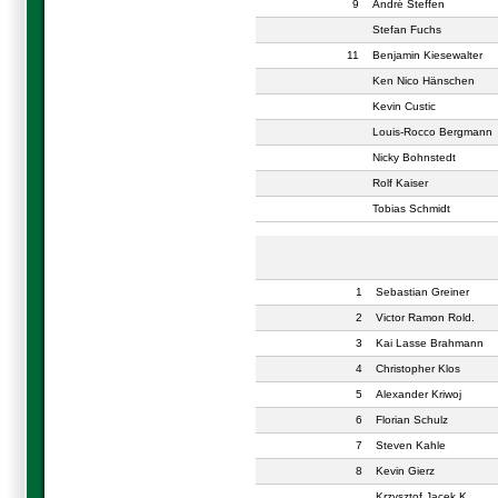
9
André Steffen
Stefan Fuchs
11
Benjamin Kiesewalter
Ken Nico Hänschen
Kevin Custic
Louis-Rocco Bergmann
Nicky Bohnstedt
Rolf Kaiser
Tobias Schmidt
1
Sebastian Greiner
2
Victor Ramon Rold.
3
Kai Lasse Brahmann
4
Christopher Klos
5
Alexander Kriwoj
6
Florian Schulz
7
Steven Kahle
8
Kevin Gierz
Krzysztof Jacek K.