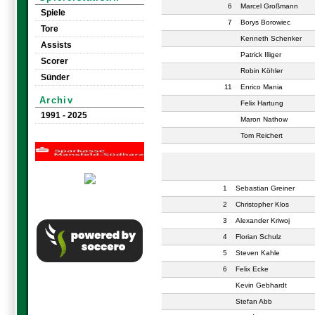
6
Marcel Großmann
Spiele
7
Borys Borowiec
Tore
Kenneth Schenker
Assists
Patrick Illiger
Scorer
Robin Köhler
Sünder
11
Enrico Mania
Archiv
Felix Hartung
1991 - 2025
Maron Nathow
Tom Reichert
1
Sebastian Greiner
2
Christopher Klos
3
Alexander Kriwoj
4
Florian Schulz
5
Steven Kahle
6
Felix Ecke
Kevin Gebhardt
Stefan Abb