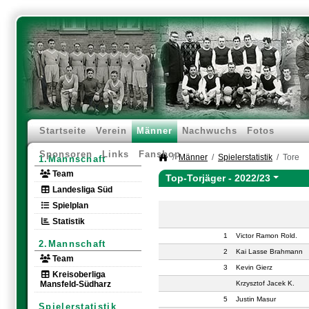
Startseite
Verein
Männer
Nachwuchs
Fotos
Sponsoren
Links
Fanshop
Männer
Spielerstatistik
Tore
1.Mannschaft
Team
Top-Torjäger -
2022/23
Landesliga Süd
Spielplan
Statistik
1
Victor Ramon Rold.
2.Mannschaft
2
Kai Lasse Brahmann
Team
3
Kevin Gierz
Kreisoberliga
Mansfeld-Südharz
Krzysztof Jacek K.
5
Justin Masur
Spielerstatistik