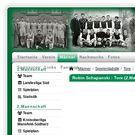
Startseite
Verein
Männer
Nachwuchs
Fotos
Sponsoren
Links
Fanshop
Männer
Spielerstatistik
Tore
1.Mannschaft
Team
Robin Schapanski : Tore (2.M
Landesliga Süd
Spielplan
Statistik
2.Mannschaft
Team
Kreisoberliga
Mansfeld-Südharz
Spielplan