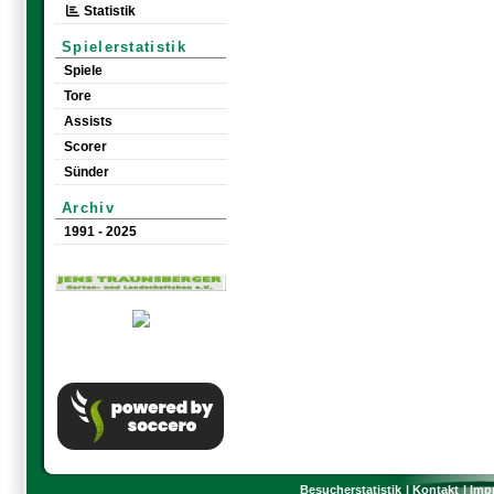
Statistik
Spielerstatistik
Spiele
Tore
Assists
Scorer
Sünder
Archiv
1991 - 2025
Besucherstatistik
Kontakt
Imp