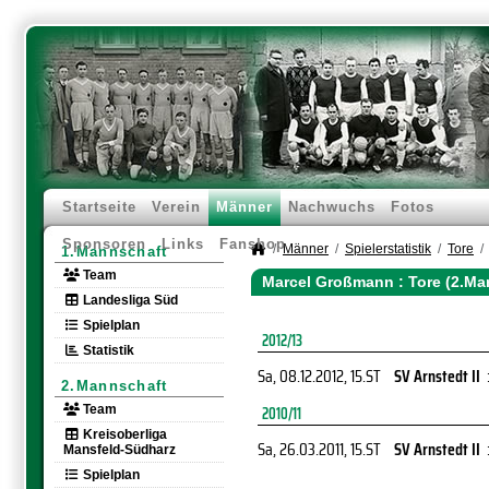
Startseite
Verein
Männer
Nachwuchs
Fotos
Sponsoren
Links
Fanshop
Männer
Spielerstatistik
Tore
1.Mannschaft
Team
Marcel Großmann : Tore (2.Ma
Landesliga Süd
Spielplan
2012/13
Statistik
Sa, 08.12.2012
, 15.ST
SV Arnstedt II
2.Mannschaft
Team
2010/11
Kreisoberliga
Sa, 26.03.2011
, 15.ST
SV Arnstedt II
Mansfeld-Südharz
Spielplan